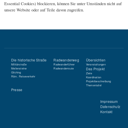
Essential Cookies) blockieren, können Sie unter Umständen nicht auf
unsere Website oder auf Teile davon zugreifen.
Die historische Straße
Radwanderweg
Übersichten
Militärstraße
Radwanderführer
Veranstaltungen
Meilensteine
Radwanderroute
Das Projekt
Gilching
Ziele
Röm. Reiseverkehr
Koordination
Projektbeschreibung
Thementafel
Presse
Impressum
Datenschutz
Kontakt