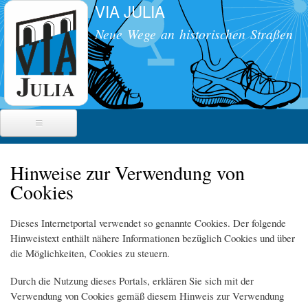
VIA JULIA
Direkt
zum
Neue Wege an historischen Straßen
Inhalt
Die historische Straße
Hinweise zur Verwendung von
Cookies
Militärstraße
Radwanderweg
Meilensteine
Straßenbau
Dieses Internetportal verwendet so genannte Cookies. Der folgende
Radwanderführer
Übersichten
Röm. Reiseverkehr
Egerdach
Hinweistext enthält nähere Informationen bezüglich Cookies und über
Radwanderroute
die Möglichkeiten, Cookies zu steuern.
Schmidham/ Kraimoos
Veranstaltungen
Das Projekt
Söchtenau
Durch die Nutzung dieses Portals, erklären Sie sich mit der
Verwendung von Cookies gemäß diesem Hinweis zur Verwendung
Ziele
Presse
Schalchen