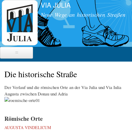
VIA JULIA
Direkt
zum
Neue Wege an historischen Straßen
Inhalt
Die historische Straße
Die historische Straße
Militärstraße
Radwanderweg
Der Verlauf und die römischen Orte an der Via Julia und Via Iulia
Meilensteine
Straßenbau
Augusta zwischen Donau und Adria
Radwanderführer
Übersichten
Röm. Reiseverkehr
Egerdach
Radwanderroute
Schmidham/ Kraimoos
Veranstaltungen
Das Projekt
Römische Orte
Söchtenau
Ziele
AUGUSTA VINDELICUM
Presse
Schalchen