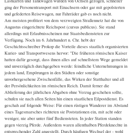
Lastkarren und Tankwagen wurden von Ochsen gezogen, schneller
Koordination
Inndamm bei Pfaffenhofen
ging der Personentransport mit Einachsern oder gar mit gepolsterten
und gefederten Reisewagen, nur Fahrräder gab es noch nicht.
Projektbeschreibung
Gilching
Am meisten profitiert von dem verzweigten Straßennetz hat die von
Thementafel
Augustus eingerichtete Reichspost (cursus publicus). Sie stand
allerdings mit Erlaubnisscheinen nur Staatsbediensteten zur
Verfügung. Noch im 6. Jahrhundert n. Chr. hebt der
Geschichtsschreiber Prokop die Vorteile dieses staatlich organisierten
Kurier- und Transportwesens hervor: "Die früheren römischen Kaiser
hatten dafür gesorgt, dass ihnen alles auf schnellstem Wege gemeldet
und unverzüglich durchgegeben werde: feindliche Unternehmungen in
jedem land, Empörungen in den Städten oder sonstige
unvorhergesehene Zwischenfälle, das Wirken der Statthalter und all
der Persönlichkeiten im römischen Reich. Damit ferner die
Ablieferung der jährlichen Abgaben ohne Verzug geschehen sollte,
schufen sie nach allen Seiten hin einen staatlichen Eilpostdienst. Es
geschah auf folgende Weise: Für einen rüstigen Wanderer im Abstand
eines Tagesmarsches richteten sie Poststationen ein, mit acht oder
weniger, nie aber unter fünf Bediensteten. In jeder Station standen
gegen vierzig Pferde. Außerdem waren allenthalben Pferdeknechte in
entsprechender Zahl angestellt. Durch häufigen Wechsel der - wohl