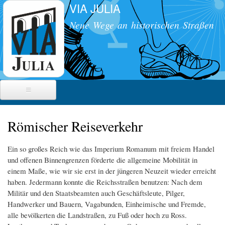
VIA JULIA
Direkt
zum
Neue Wege an historischen Straßen
Inhalt
Die historische Straße
Römischer Reiseverkehr
Militärstraße
Radwanderweg
Ein so großes Reich wie das Imperium Romanum mit freiem Handel
Meilensteine
Straßenbau
und offenen Binnengrenzen förderte die allgemeine Mobilität in
Radwanderführer
Übersichten
einem Maße, wie wir sie erst in der jüngeren Neuzeit wieder erreicht
Röm. Reiseverkehr
Egerdach
Radwanderroute
haben. Jedermann konnte die Reichsstraßen benutzen: Nach dem
Schmidham/ Kraimoos
Veranstaltungen
Das Projekt
Militär und den Staatsbeamten auch Geschäftsleute, Pilger,
Handwerker und Bauern, Vagabunden, Einheimische und Fremde,
Söchtenau
alle bevölkerten die Landstraßen, zu Fuß oder hoch zu Ross.
Ziele
Presse
Schalchen