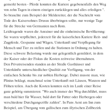
gemerkt besten - Pferde konnten die Kuriere gegebenenfalls den Weg
von zehn Tagen in einem einzigen zurücklegen und alles erledigen ".
So brauchte zum Beispiel der Meldereiter, der die Nachricht vom
Tode des Kaisersohnes Drusus überbringen sollte, nur wenige Tage
für die Strecke von Germanien nach Rom.
Leidtragende waren die Anrainer und die einheimische Bevölkerung:
Sie waren verpflichtet, jederzeit für die kaiserlichen Kuriere Reit- und
Zugpferde, Gespanne und Wägen, Unterkunft und Verpflegung für
Mensch und Tier zu stellen und die Stationen in Ordnung zu halten.
Diese schwere Belastung wurde nur gelegentlich gemildert, in dem
der Kaiser oder der Fiskus die Kosten zeitweise übernahmen.
Den Privatreisenden standen an der Straße Gasthäuser und
Unterkünfte unterschiedlicher Qualität zur Verfügung, von der
einfachen Schenke bis zur noblen Herberge. Dabei musste man, wie
Plinius beklagt, manchmal seine Unterkunft mit Läusen, Wanzen und
Flöhen teilen. Auch die Kosten konnten sich im Laufe einer Reise
ganz gehörig summieren: "Wo auch immer der Weg durchführt, muss
man bald hier für Wasser, bald dort für Futter oder Herbergen oder
verschiedene Durchgangszölle zahlen". In Pans Aeni am Inn zum
Beispiel, am Übergang vom gallischen zum illyrischen Zollbezirk