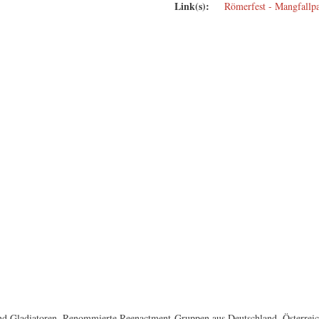
Link(s):
Römerfest - Mangfallp
und Gladiatoren. Renommierte Reenactment-Gruppen aus Deutschland, Österreich