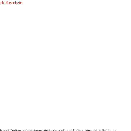
ark Rosenheim
 und Italien präsentieren eindrucksvoll das Leben römischer Soldaten,