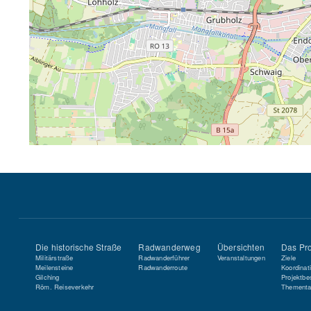
Die historische Straße
Radwanderweg
Übersichten
Das Pro
Militärstraße
Radwanderführer
Veranstaltungen
Ziele
Meilensteine
Radwanderroute
Koordinat
Gilching
Projektbe
Röm. Reiseverkehr
Thementa