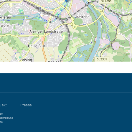
jekt
Presse
ion
schreibung
fel