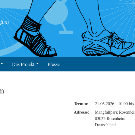
Direkt
zum
Inhalt
aßen
Das Projekt
Presse
ngen
Ziele
im
Koordination
Projektbeschreibung
Termin:
21.06.2026 -
10:00
bis
Thementafel
Adresse:
Mangfallpark Rosenhe
83022
Rosenheim
Deutschland