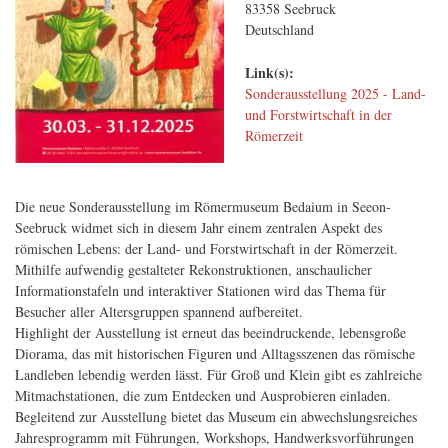
83358
Seebruck
Koordination
Inndamm bei Pfaffenhofen
Deutschland
Projektbeschreibung
Gilching
Link(s):
Thementafel
Sonderausstellung 2025 - Land-
und Forstwirtschaft in der
Römerzeit
Die neue Sonderausstellung im Römermuseum Bedaium in Seeon-
Seebruck widmet sich in diesem Jahr einem zentralen Aspekt des
römischen Lebens: der Land- und Forstwirtschaft in der Römerzeit.
Mithilfe aufwendig gestalteter Rekonstruktionen, anschaulicher
Informationstafeln und interaktiver Stationen wird das Thema für
Besucher aller Altersgruppen spannend aufbereitet.
Highlight der Ausstellung ist erneut das beeindruckende, lebensgroße
Diorama, das mit historischen Figuren und Alltagsszenen das römische
Landleben lebendig werden lässt. Für Groß und Klein gibt es zahlreiche
Mitmachstationen, die zum Entdecken und Ausprobieren einladen.
Begleitend zur Ausstellung bietet das Museum ein abwechslungsreiches
Jahresprogramm mit Führungen, Workshops, Handwerksvorführungen